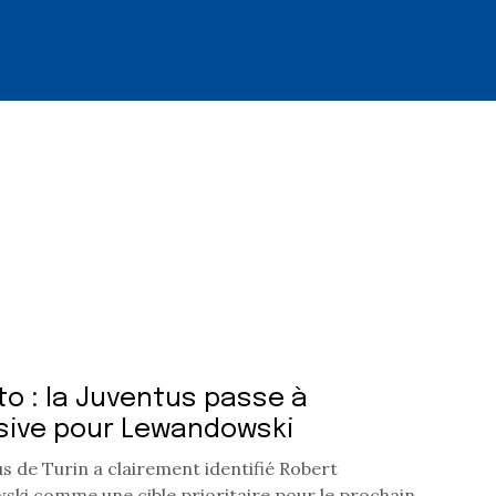
o : la Juventus passe à
nsive pour Lewandowski
s de Turin a clairement identifié Robert
ki comme une cible prioritaire pour le prochain