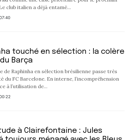
e club italien a déjà entamé...
07:40
ha touché en sélection : la colère
 du Barça
e de Raphinha en sélection brésilienne passe très
té du FC Barcelone. En interne, l’incompréhension
 à l’utilisation de...
00:22
tude à Clairefontaine : Jules
 toujours ménagé avec les Bleus