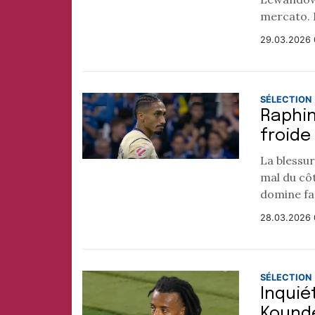
mercato. L
29.03.2026 
SÉLECTION
Raphin
froide
La blessur
mal du cô
domine face
28.03.2026 
SÉLECTION
Inquié
Koundé