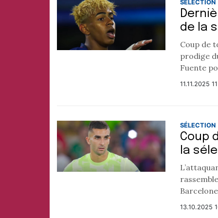
SÉLECTION
Derniè
de la 
Coup de t
prodige d
Fuente pou
11.11.2025 1
SÉLECTION
Coup d
la sél
L’attaquan
rassemble
Barcelone,
13.10.2025 