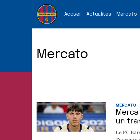
Accueil
Actualités
Mercato
Mercato
MERCATO
Mercat
un tra
Le FC Barc
Torrents v