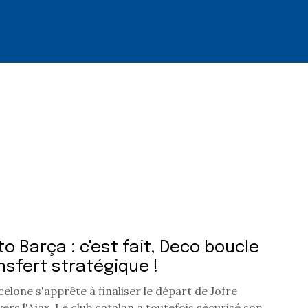
o Barça : c'est fait, Deco boucle
nsfert stratégique !
elone s'apprête à finaliser le départ de Jofre
ers l'Ajax. Le club catalan a toutefois sécurisé son