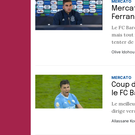
MERCATO
Mercat
Ferran
Le FC Barc
mais tout 
tenter de
Olive Idohou
MERCATO
Coup d
le FC 
Le meille
dirige ver
Allassane Ko