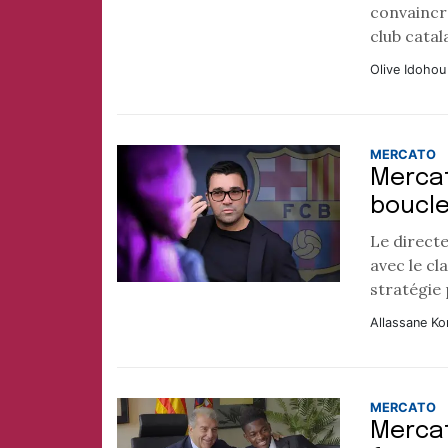
convaincr
club catal
Olive Idohou
MERCATO
Mercat
boucle
Le direct
avec le cl
stratégie 
Allassane Ko
MERCATO
Mercat