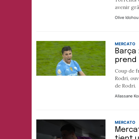
avenir grâ
Olive Idohou
MERCATO
Barça 
prend 
Coup de fr
Rodri, ou
de Rodri.
Allassane Ko
MERCATO
Mercat
tient 