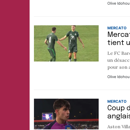
Olive Idohou
MERCATO
Mercat
tient 
Le FC Bar
un désacco
pour son a
Olive Idohou
MERCATO
Coup d
anglai
Aston Vill