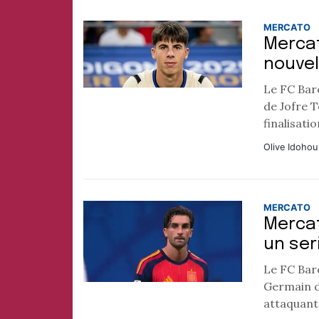
MERCATO
Mercat
nouvel
Le FC Barc
de Jofre T
finalisatio
Olive Idohou
MERCATO
Mercat
un ser
Le FC Barc
Germain d
attaquant