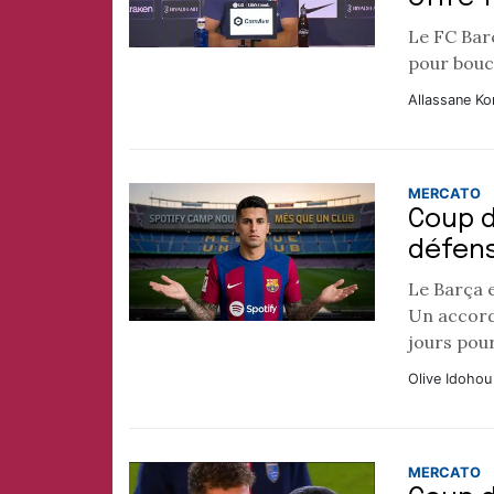
Le FC Barc
pour boucl
Allassane Ko
MERCATO
Coup d
défens
Le Barça e
Un accord 
jours pour
Olive Idohou
MERCATO