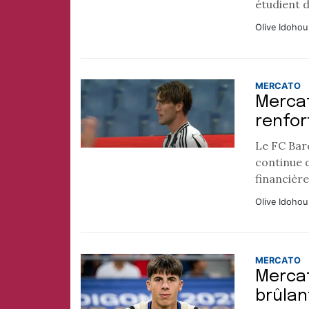
étudient d
Olive Idohou
MERCATO
Mercat
renfor
Le FC Bar
continue 
financière
Olive Idohou
MERCATO
Mercat
brûlan