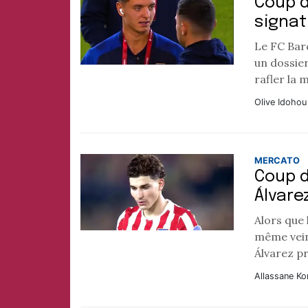
Coup d
signat
Le FC Bar
un dossier
rafler la m
Olive Idohou
MERCATO
Coup d
Álvare
Alors que 
même veine
Álvarez pr
Allassane Ko