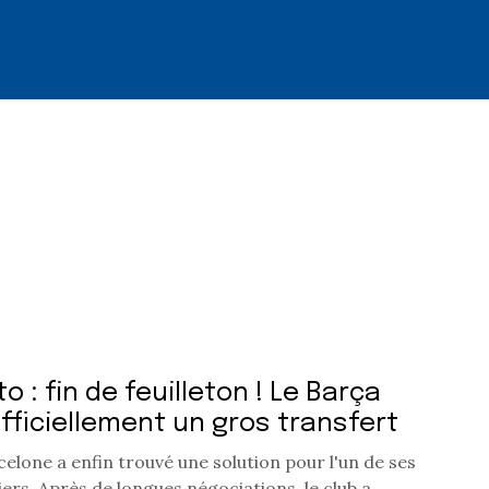
o : fin de feuilleton ! Le Barça
officiellement un gros transfert
elone a enfin trouvé une solution pour l'un de ses
ers. Après de longues négociations, le club a