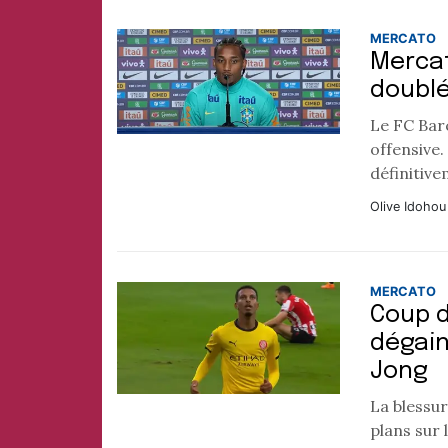
MERCATO
Mercat
doublé
Le FC Bar
offensive.
définitive
Olive Idohou
MERCATO
Coup d
dégain
Jong
La blessur
plans sur 