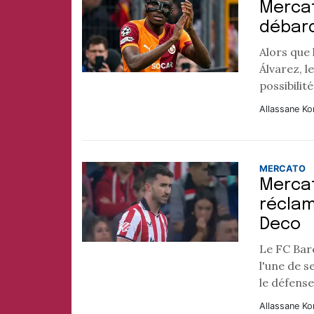
Mercat
débarq
Alors que 
Álvarez, 
possibilit
Allassane Ko
MERCATO
Mercat
réclam
Deco
Le FC Bar
l'une de s
le défens
Allassane Ko