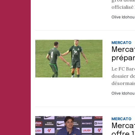
officialis
Olive Idohou
MERCATO
Mercat
prépar
Le FC Barc
dossier d
désormais 
Olive Idohou
MERCATO
Mercat
offre 