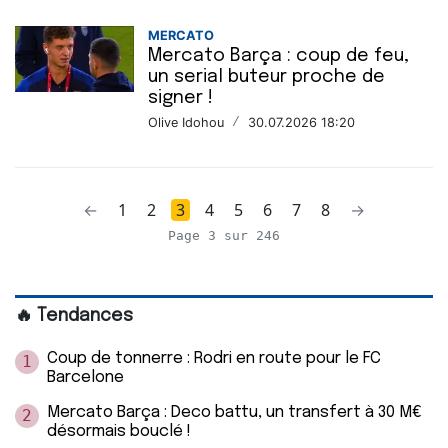
MERCATO
Mercato Barça : coup de feu,
un serial buteur proche de
signer !
Olive Idohou
/
30.07.2026 18:20
←
1
2
3
4
5
6
7
8
→
Page 3 sur 246
🔥 Tendances
Coup de tonnerre : Rodri en route pour le FC
1
Barcelone
Mercato Barça : Deco battu, un transfert à 30 M€
2
désormais bouclé !