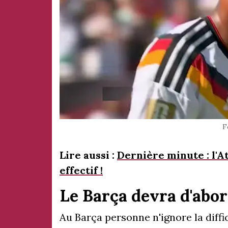
F
Lire aussi :
Dernière minute : l'A
effectif !
Le Barça devra d'abord
Au Barça personne n'ignore la diffi