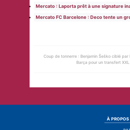
Mercato : Laporta prêt à une signature i
Mercato FC Barcelone : Deco tente un gr
Coup de tonnerre : Benjamin Šeško ciblé par 
Barça pour un transfert XXL
À PROPOS