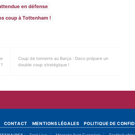
nattendue en défense
os coup à Tottenham !
le
Coup de tonnerre au Barça : Deco prépare un
 ?
double coup stratégique !
CONTACT
MENTIONS LÉGALES
POLITIQUE DE CONFID