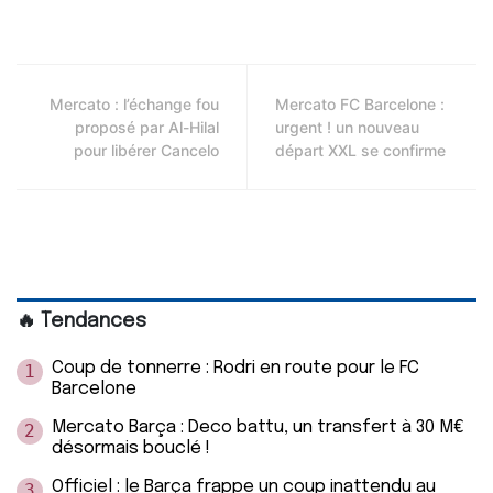
Mercato : l’échange fou
Mercato FC Barcelone :
proposé par Al-Hilal
urgent ! un nouveau
pour libérer Cancelo
départ XXL se confirme
🔥 Tendances
Coup de tonnerre : Rodri en route pour le FC
1
Barcelone
Mercato Barça : Deco battu, un transfert à 30 M€
2
désormais bouclé !
Officiel : le Barça frappe un coup inattendu au
3