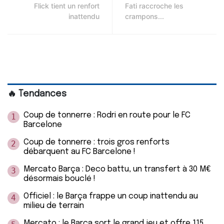
Flick tient un renfort
Fati raccroche les
inattendu
crampons...
🔥 Tendances
Coup de tonnerre : Rodri en route pour le FC
1
Barcelone
Coup de tonnerre : trois gros renforts
2
débarquent au FC Barcelone !
Mercato Barça : Deco battu, un transfert à 30 M€
3
désormais bouclé !
Officiel : le Barça frappe un coup inattendu au
4
milieu de terrain
Mercato : le Barça sort le grand jeu et offre 115