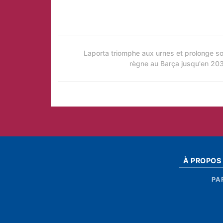
Laporta triomphe aux urnes et prolonge s
règne au Barça jusqu'en 20
À PROPOS
PA