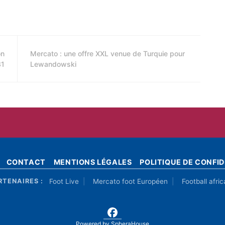
on
Mercato : une offre XXL venue de Turquie pour
31
Lewandowski
CONTACT
MENTIONS LÉGALES
POLITIQUE DE CONFID
Foot Live
Mercato foot Européen
Football afric
RTENAIRES :
Powered by
SpheraHouse