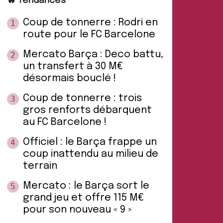
🔥 Tendances
Coup de tonnerre : Rodri en
1
route pour le FC Barcelone
Mercato Barça : Deco battu,
2
un transfert à 30 M€
désormais bouclé !
Coup de tonnerre : trois
3
gros renforts débarquent
au FC Barcelone !
Officiel : le Barça frappe un
4
coup inattendu au milieu de
terrain
Mercato : le Barça sort le
5
grand jeu et offre 115 M€
pour son nouveau « 9 »