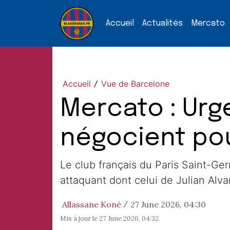
Accueil
Actualités
Mercato
Accueil
Vue de Barcelone
/
Mercato : Urge
négocient pou
Le club français du Paris Saint-Germ
attaquant dont celui de Julian Alva
Allassane Koné
27 June 2026, 04:30
/
Mis à jour le
27 June 2026, 04:32