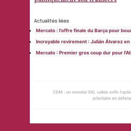
Actualités liées
Mercato : l'offre finale du Barça pour bouc
Incroyable revirement : Julián Álvarez en 
Mercato : Premier gros coup dur pour l'Atl
CDM : un mondial XXL valide enfin l'opti
prioritaire en défen