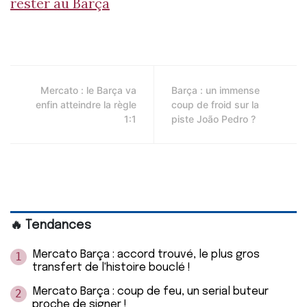
rester au Barça
Mercato : le Barça va
Barça : un immense
enfin atteindre la règle
coup de froid sur la
1:1
piste João Pedro ?
🔥 Tendances
Mercato Barça : accord trouvé, le plus gros
1
transfert de l'histoire bouclé !
Mercato Barça : coup de feu, un serial buteur
2
proche de signer !