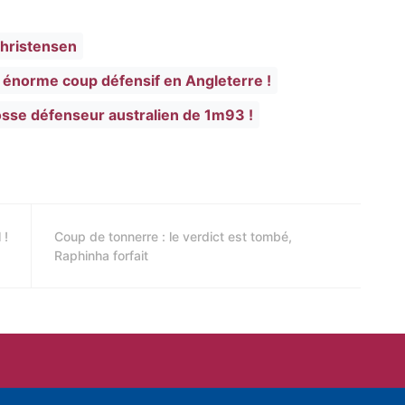
 Christensen
n énorme coup défensif en Angleterre !
olosse défenseur australien de 1m93 !
 !
Coup de tonnerre : le verdict est tombé,
Raphinha forfait