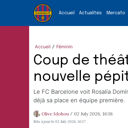
Accueil
Actualités
Mercato
Accueil
Féminin
/
Coup de théât
nouvelle pépit
Le FC Barcelone voit Rosalía Domín
déjà sa place en équipe première.
Olive Idohou
02 July 2026, 16:18
/
Mis à jour le
02 July 2026, 16:17