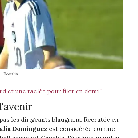
Rosalia
d et une raclée pour filer en demi !
l'avenir
as les dirigeants blaugrana. Recrutée en
alía Domínguez
est considérée comme
tball espagnol. Capable d'évoluer au milieu