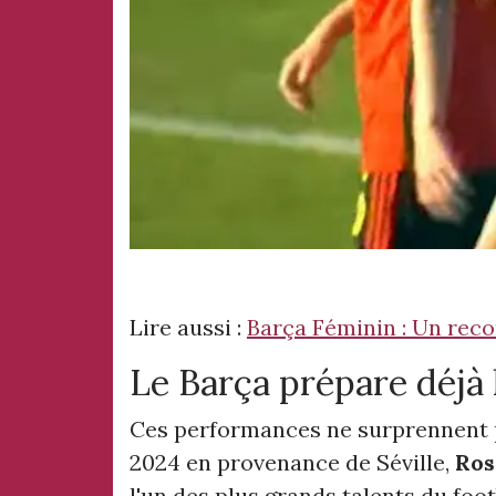
Lire aussi :
Barça Féminin : Un recor
Le Barça prépare déjà 
Ces performances ne surprennent p
2024 en provenance de Séville,
Ros
l'un des plus grands talents du foo