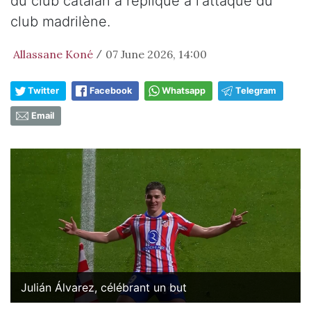
du club catalan a répliqué à l'attaque du
club madrilène.
Allassane Koné
07 June 2026, 14:00
/
Twitter
Facebook
Whatsapp
Telegram
Email
Julián Álvarez, célébrant un but