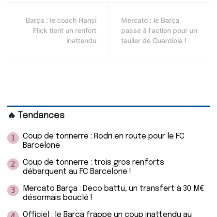
Barça : le coach Hansi
Mercato : le Barça
Flick tient un renfort
passe à l'action pour un
inattendu
taulier de Guardiola !
🔥 Tendances
Coup de tonnerre : Rodri en route pour le FC
1
Barcelone
Coup de tonnerre : trois gros renforts
2
débarquent au FC Barcelone !
Mercato Barça : Deco battu, un transfert à 30 M€
3
désormais bouclé !
Officiel : le Barça frappe un coup inattendu au
4