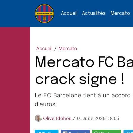
Accueil
Actualités
Mercato
Accueil
Mercato
/
Mercato FC Ba
crack signe !
Le FC Barcelone tient à un accord d
d'euros.
Olive Idohou
01 June 2026, 18:05
/