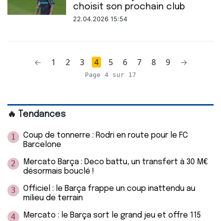
choisit son prochain club
22.04.2026 15:54
←
1
2
3
4
5
6
7
8
9
→
Page 4 sur 17
🔥 Tendances
Coup de tonnerre : Rodri en route pour le FC
1
Barcelone
Mercato Barça : Deco battu, un transfert à 30 M€
2
désormais bouclé !
Officiel : le Barça frappe un coup inattendu au
3
milieu de terrain
Mercato : le Barça sort le grand jeu et offre 115
4