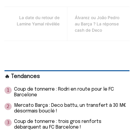
La date du retour de
Álvarez ou João Pedro
Lamine Yamal révélée
au Barça ? La réponse
cash de Deco
🔥 Tendances
Coup de tonnerre : Rodri en route pour le FC
1
Barcelone
Mercato Barça : Deco battu, un transfert à 30 M€
2
désormais bouclé !
Coup de tonnerre : trois gros renforts
3
débarquent au FC Barcelone !