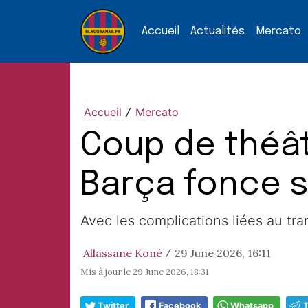
Accueil
Actualités
Mercato
Accueil
Mercato
/
Coup de théâtr
Barça fonce s
Avec les complications liées au tran
Allassane Koné
29 June 2026, 16:11
/
Mis à jour le
29 June 2026, 18:31
Twitter
Facebook
Whatsapp