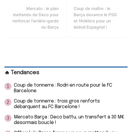
Mercato : le plan
Coup de maître : le
inattendu de Deco pour
Barça devance le PSG
renforcer l'arrière-garde
et l'Atlético pour un
du Barça
latéral Espagnol !
🔥 Tendances
Coup de tonnerre : Rodri en route pour le FC
1
Barcelone
Coup de tonnerre : trois gros renforts
2
débarquent au FC Barcelone !
Mercato Barça : Deco battu, un transfert à 30 M€
3
désormais bouclé !