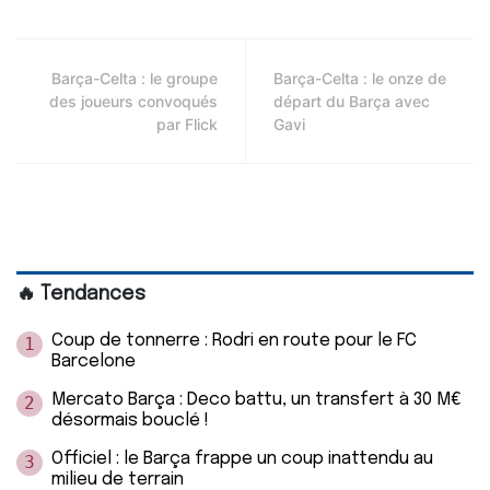
Barça-Celta : le groupe
Barça-Celta : le onze de
des joueurs convoqués
départ du Barça avec
par Flick
Gavi
🔥 Tendances
Coup de tonnerre : Rodri en route pour le FC
1
Barcelone
Mercato Barça : Deco battu, un transfert à 30 M€
2
désormais bouclé !
Officiel : le Barça frappe un coup inattendu au
3
milieu de terrain