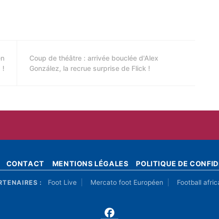
en
Coup de théâtre : arrivée bouclée d'Alex
 !
González, la recrue surprise de Flick !
CONTACT
MENTIONS LÉGALES
POLITIQUE DE CONFID
Foot Live
Mercato foot Européen
Football afric
RTENAIRES :