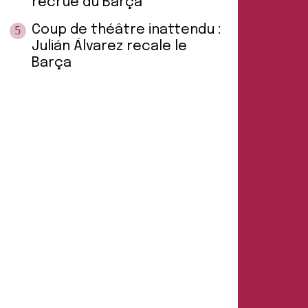
recrue du Barça
Coup de théâtre inattendu :
5
Julián Álvarez recale le
Barça