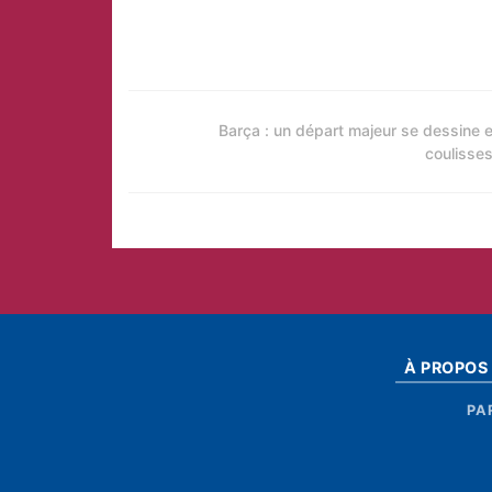
Barça : un départ majeur se dessine 
coulisses
À PROPOS
PA