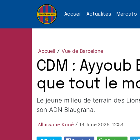
Accueil
Actualités
Mercato
Accueil
Vue de Barcelone
/
CDM : Ayyoub 
que tout le m
Le jeune milieu de terrain des Lion
son ADN Blaugrana.
Allassane Koné
14 June 2026, 12:54
/