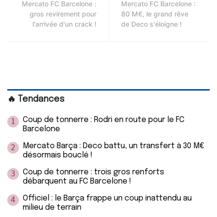
Mercato FC Barcelone :
Mercato FC Barcelone :
gros revirement pour
80 M€, le grand rêve
l'arrivée d'un crack !
de Deco s'éloigne !
🔥 Tendances
Coup de tonnerre : Rodri en route pour le FC
1
Barcelone
Mercato Barça : Deco battu, un transfert à 30 M€
2
désormais bouclé !
Coup de tonnerre : trois gros renforts
3
débarquent au FC Barcelone !
Officiel : le Barça frappe un coup inattendu au
4
milieu de terrain