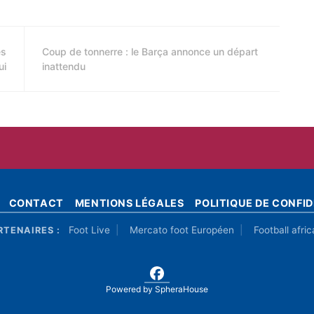
es
Coup de tonnerre : le Barça annonce un départ
ui
inattendu
CONTACT
MENTIONS LÉGALES
POLITIQUE DE CONFID
Foot Live
Mercato foot Européen
Football afric
RTENAIRES :
Powered by
SpheraHouse