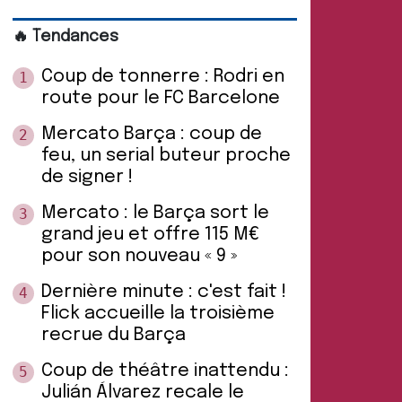
🔥 Tendances
Coup de tonnerre : Rodri en
1
route pour le FC Barcelone
Mercato Barça : coup de
2
feu, un serial buteur proche
de signer !
Mercato : le Barça sort le
3
grand jeu et offre 115 M€
pour son nouveau « 9 »
Dernière minute : c'est fait !
4
Flick accueille la troisième
recrue du Barça
Coup de théâtre inattendu :
5
Julián Álvarez recale le