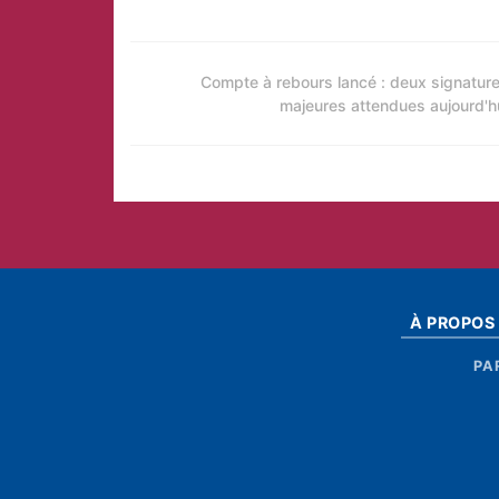
Compte à rebours lancé : deux signatur
majeures attendues aujourd'h
À PROPOS
PA