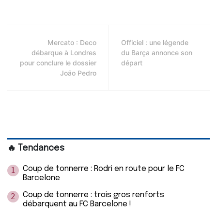
Mercato : Deco
Officiel : une légende
débarque à Londres
du Barça annonce son
pour conclure le dossier
départ
João Pedro
🔥 Tendances
Coup de tonnerre : Rodri en route pour le FC
1
Barcelone
Coup de tonnerre : trois gros renforts
2
débarquent au FC Barcelone !