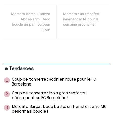
Mercato Barça : Hamza
Mercato : un transfert
Abdelkarim, Deco
imminent acté pour la
boucle un pari fou pour
semaine prochaine !
3 M€
🔥 Tendances
Coup de tonnerre : Rodri en route pour le FC
1
Barcelone
Coup de tonnerre : trois gros renforts
2
débarquent au FC Barcelone !
Mercato Barça : Deco battu, un transfert à 30 M€
3
désormais bouclé !