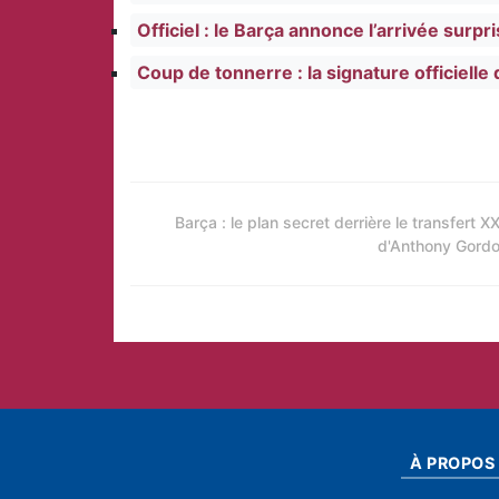
Officiel : le Barça annonce l’arrivée surpri
Coup de tonnerre : la signature officiell
Barça : le plan secret derrière le transfert X
d'Anthony Gord
À PROPOS