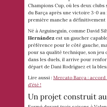
Champions Cup, où les deux clubs se
du Barça après une victoire 3-0 au re
première manche a définitivement 
Né à Arguineguín, comme David Sil
Hernández
est un gaucher capable 
préférence pour le côté gauche, mai
pour sa qualité technique, son jeu c
dans les duels, il arrive pour renfor
départ de Dani Rodríguez et la bl
Lire aussi :
Mercato Barça : accord 
d'été !
Un projet construit a
Formé durant trois saisons à Valenc