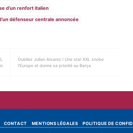
se d’un renfort italien
e d’un défenseur centrale annoncée
XL
Oubliez Julian Alvarez ! Une star XXL snobe
on
l'Europe et donne sa priorité au Barça
CONTACT
MENTIONS LÉGALES
POLITIQUE DE CONFID