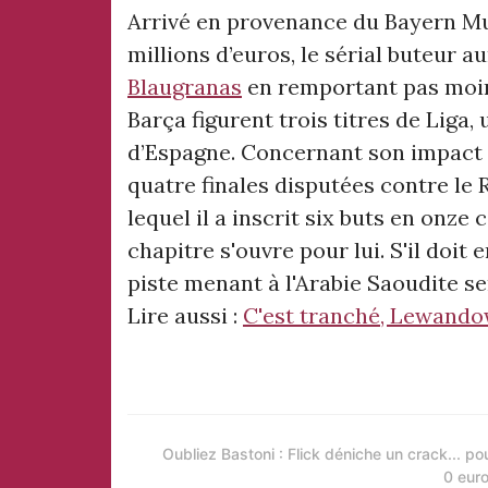
Arrivé en provenance du Bayern Mu
millions d’euros, le sérial buteur a
Blaugranas
en remportant pas moin
Barça figurent trois titres de Liga
d’Espagne. Concernant son impact da
quatre finales disputées contre le 
lequel il a inscrit six buts en onz
chapitre s'ouvre pour lui. S'il doit 
piste menant à l'Arabie Saoudite se
Lire aussi :
C'est tranché, Lewandow
Oubliez Bastoni : Flick déniche un crack... po
0 euro