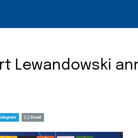
bert Lewandowski a
Telegram
Email