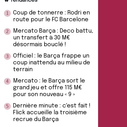
🔥 Tendances
Coup de tonnerre : Rodri en
1
route pour le FC Barcelone
Mercato Barça : Deco battu,
2
un transfert à 30 M€
désormais bouclé !
Officiel : le Barça frappe un
3
coup inattendu au milieu de
terrain
Mercato : le Barça sort le
4
grand jeu et offre 115 M€
pour son nouveau « 9 »
Dernière minute : c'est fait !
5
Flick accueille la troisième
recrue du Barça