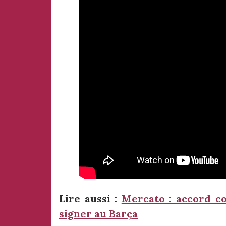
Lire aussi :
Mercato : accord c
signer au Barça