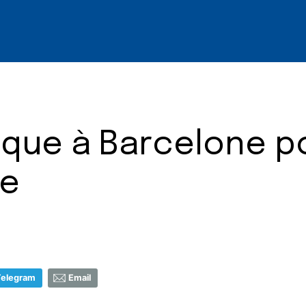
que à Barcelone p
le
Telegram
Email