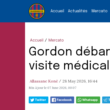
Accueil
Actualités
Mercato
Accueil
Mercato
/
Gordon débar
visite médica
Allassane Koné
28 May 2026, 16:44
/
Mis à jour le
07 June 2026, 00:07
Twitter
Facebook
Whatsapp