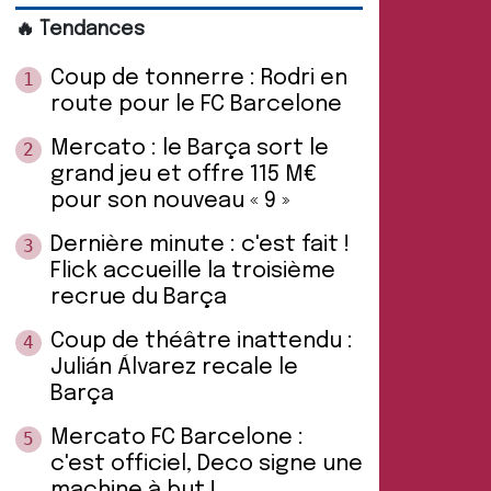
🔥 Tendances
Coup de tonnerre : Rodri en
1
route pour le FC Barcelone
Mercato : le Barça sort le
2
grand jeu et offre 115 M€
pour son nouveau « 9 »
Dernière minute : c'est fait !
3
Flick accueille la troisième
recrue du Barça
Coup de théâtre inattendu :
4
Julián Álvarez recale le
Barça
Mercato FC Barcelone :
5
c'est officiel, Deco signe une
machine à but !