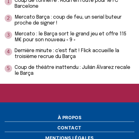
Coup de tonnerre : Rodri en route pour le FC
1
Barcelone
Mercato Barça : coup de feu, un serial buteur
2
proche de signer !
Mercato : le Barça sort le grand jeu et offre 115
3
M€ pour son nouveau « 9 »
Dernière minute : c'est fait ! Flick accueille la
4
troisième recrue du Barça
Coup de théâtre inattendu : Julián Álvarez recale
5
le Barça
À PROPOS
CONTACT
MENTIONS LÉGALES