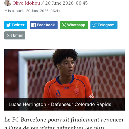
Olive Idohou
20 June 2026, 06:45
/
Mis à jour le
20 June 2026, 06:44
Twitter
Facebook
Whatsapp
Telegram
Email
Lucas Herrington - Défenseur Colorado Rapids
Le FC Barcelone pourrait finalement renoncer
à l'une de ses pistes défensives les plus