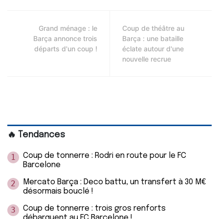
Grand ménage : le
Coup de théâtre au
Barça annonce trois
Barça : une bataille
départs d'un coup !
éclate autour d'une
nouvelle recrue
🔥 Tendances
Coup de tonnerre : Rodri en route pour le FC
1
Barcelone
Mercato Barça : Deco battu, un transfert à 30 M€
2
désormais bouclé !
Coup de tonnerre : trois gros renforts
3
débarquent au FC Barcelone !