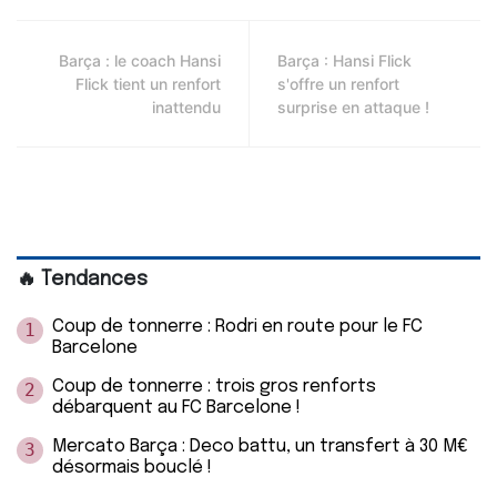
Barça : le coach Hansi
Barça : Hansi Flick
Flick tient un renfort
s'offre un renfort
inattendu
surprise en attaque !
🔥 Tendances
Coup de tonnerre : Rodri en route pour le FC
1
Barcelone
Coup de tonnerre : trois gros renforts
2
débarquent au FC Barcelone !
Mercato Barça : Deco battu, un transfert à 30 M€
3
désormais bouclé !