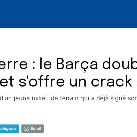
rre : le Barça doub
t s'offre un crack 
d'un jeune milieu de terrain qui a déjà signé son
Telegram
Email