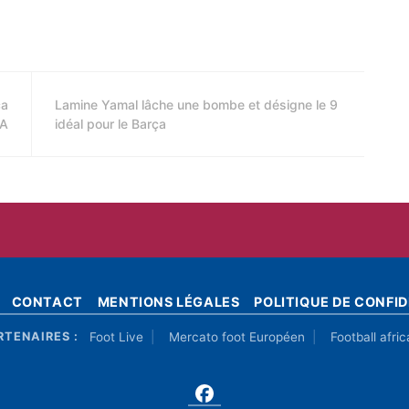
ça
Lamine Yamal lâche une bombe et désigne le 9
 A
idéal pour le Barça
CONTACT
MENTIONS LÉGALES
POLITIQUE DE CONFID
Foot Live
Mercato foot Européen
Football afric
RTENAIRES :