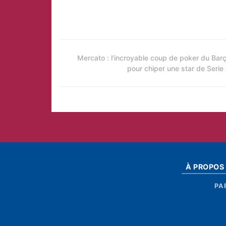
Mercato : l'incroyable coup de poker du Bar
pour chiper une star de Serie
À PROPOS
PA