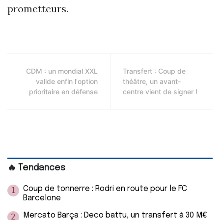
prometteurs.
CDM : un mondial XXL
Transfert : Coup de
valide enfin l'option
théâtre, un avant-
prioritaire en défense
centre vient de signer !
🔥 Tendances
Coup de tonnerre : Rodri en route pour le FC
1
Barcelone
Mercato Barça : Deco battu, un transfert à 30 M€
2