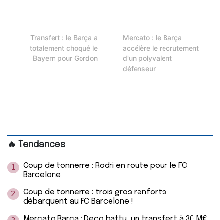
Transfert : le Barça a
Mercato : le Barça
totalement choqué le
accélère le recrutement
Bayern pour Gordon
d'un polyvalent
défenseur
🔥 Tendances
Coup de tonnerre : Rodri en route pour le FC
1
Barcelone
Coup de tonnerre : trois gros renforts
2
débarquent au FC Barcelone !
Mercato Barça : Deco battu, un transfert à 30 M€