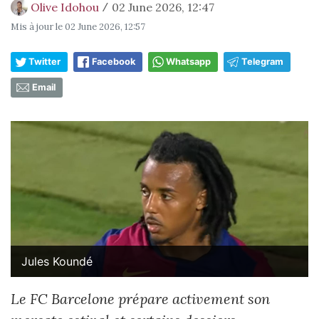
Olive Idohou
02 June 2026, 12:47
/
Mis à jour le
02 June 2026, 12:57
Twitter
Facebook
Whatsapp
Telegram
Email
Jules Koundé
Le FC Barcelone prépare activement son