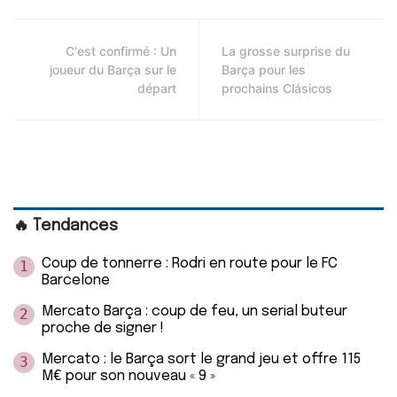
C'est confirmé : Un
La grosse surprise du
joueur du Barça sur le
Barça pour les
départ
prochains Clásicos
🔥 Tendances
Coup de tonnerre : Rodri en route pour le FC
1
Barcelone
Mercato Barça : coup de feu, un serial buteur
2
proche de signer !
Mercato : le Barça sort le grand jeu et offre 115
3
M€ pour son nouveau « 9 »